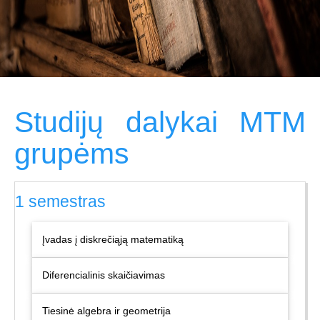
Studijų dalykai MTM
grupėms
1 semestras
Įvadas į diskrečiąją matematiką
Diferencialinis skaičiavimas
Tiesinė algebra ir geometrija